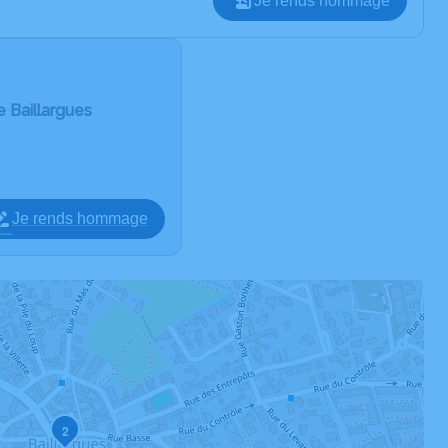
Je rends hommage
de Baillargues
Je rends hommage
2