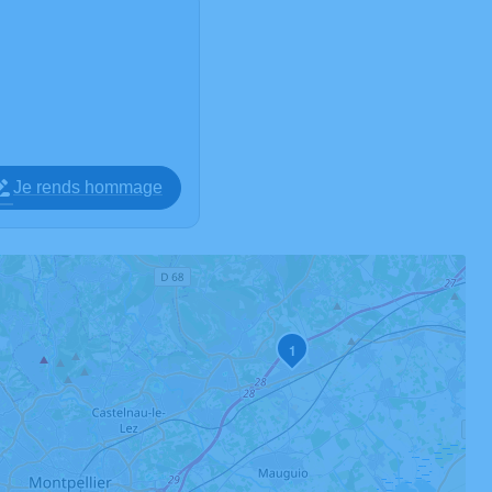
Je rends hommage
1