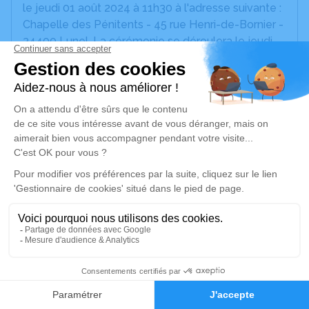
le jeudi 01 août 2024 à 11h30 à l'adresse suivante :
Chapelle des Pénitents - 45 rue Henri-de-Bornier -
34400 Lunel. La cérémonie se déroulera le jeudi
01 août 2024 à 14h00 à l'adresse suivante :
Crematorium du Gard - 490 Rue Max Chabaud -
30000 Nîmes.
Cet espace privé est destiné à recueillir vos
condoléances ou le souvenir d’un moment passé.
Un service de plantation d’arbre hommage est
disponible ici
.
Je rends hommage
Cérémonie civile
5
Information indisponible
Faire-part
Hommages
Complexe Funéraire de Grammont de