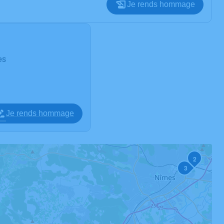
Je rends hommage
es
Je rends hommage
2
3