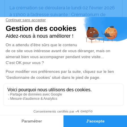
La crémation se déroulera le lundi 02 février 2026
à 11h00 à l’adresse suivante : Crématorium de
Nimes - Gard - 490 Rue Max Chabaud - 30000
Nîmes.
Le lendemain, mardi 03 février 2026, l'inhumation
aura lieu au cimetière de Lunel-Viel à 16h30 et
s'ensuivra une collation pour évoquer nos meilleurs
souvenirs de lui.
Nous vous invitons à utiliser cet espace pour
laisser vos condoléances, partager des photos
souvenirs, une anecdote ou exprimer vos pensées
à travers des poèmes ou des textes. Cet endroit
est un lieu d'expression dédié à honorer la
mémoire de Gerard OUWERLING.
32
---
Faire-part
Hommages
Beste familie en vrienden,