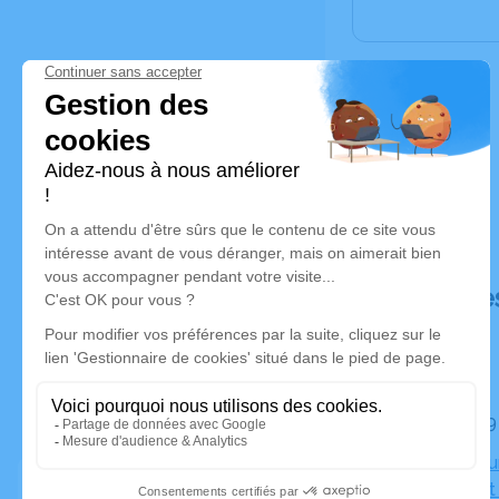
Déroulé de
Le lundi 2
Crématoriu
Grammont A