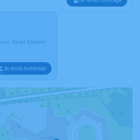
Je rends hommage
ue Albert Einstein
Je rends hommage