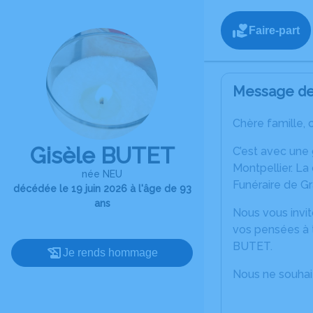
Faire-part
Message de 
Chère famille, 
Gisèle BUTET
C’est avec une
Montpellier. La
née NEU
Funéraire de G
décédée le 19 juin 2026 à l'âge de 93
ans
Nous vous invit
vos pensées à t
BUTET.
Je rends hommage
Nous ne souhai