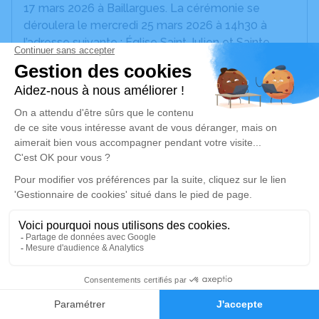
17 mars 2026 à Baillargues. La cérémonie se
déroulera le mercredi 25 mars 2026 à 14h30 à
l’adresse suivante : Église Saint Julien et Sainte
Basilisse - rue de la République - 34670
Baillargues.
Nous vous invitons à utiliser cet espace pour
laisser vos condoléances, partager des photos
souvenirs, une anecdote ou exprimer vos pensées
à travers des poèmes ou des textes. Cet endroit
est un lieu d'expression dédié à honorer la
mémoire d’Huguette PANAFIEU.
Un service de plantation d’arbre hommage est
disponible ici
.
20
Je rends hommage
Faire-part
Hommages