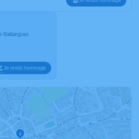
Je rends hommage
de Baillargues
Je rends hommage
2