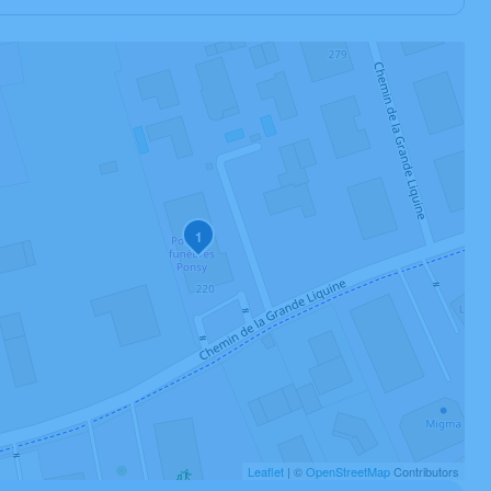
1
Leaflet
| ©
OpenStreetMap
Contributors