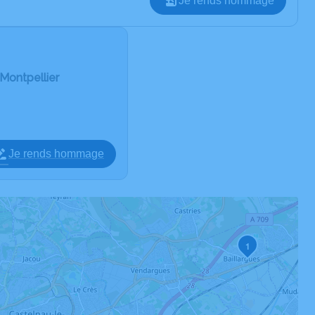
Je rends hommage
Montpellier
Je rends hommage
1