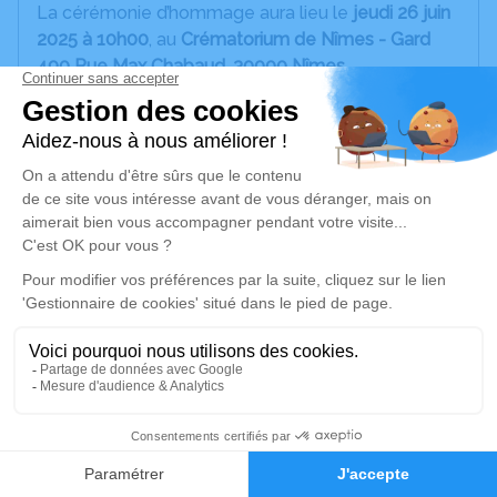
La cérémonie d’hommage aura lieu le
jeudi 26 juin
2025 à 10h00
, au
Crématorium de Nîmes - Gard
490 Rue Max Chabaud, 30000 Nîmes
.
Nous vous invitons à utiliser cet espace pour
laisser vos condoléances, partager une photo
souvenir, une anecdote ou tout message
personnel (poème, texte) afin d’honorer la
mémoire de Pascal.
Pour celles et ceux qui le souhaitent, une
cagnotte
a été mise en place pour participer financièrement
à l’organisation des obsèques
:
👉
Participer à la cagnotte
Merci pour votre soutien et vos pensées en cette
6
période difficile.
Faire-part
Hommages
Un service de plantation d’arbre hommage est