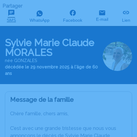
Partager
E-mail
SMS
WhatsApp
Facebook
Lien
Sylvie Marie Claude
MORALES
née GONZALES
décédée le 29 novembre 2025 à l'âge de 60
ans
Message de la famille
Chère famille, chers amis,
C’est avec une grande tristesse que nous vous
annonçons le décès de Sylvie Marie Claude