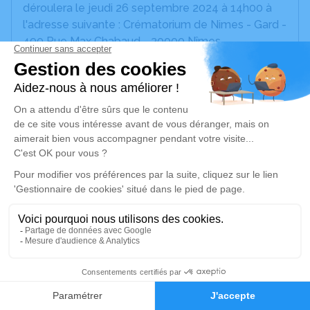
déroulera le jeudi 26 septembre 2024 à 14h00 à
l'adresse suivante : Crématorium de Nimes - Gard -
490 Rue Max Chabaud - 30000 Nîmes.
Cet espace privé est destiné à recueillir vos
condoléances ou le souvenir d’un moment passé.
Un service de plantation d’arbre hommage est
disponible ici
.
Je rends hommage
Cérémonie civile
jeudi 26 septembre 2024 à 14h00
Crématorium de Nimes - Gard de Nîmes
490 Rue Max Chabaud
19
30000 Nîmes
Faire-part
Hommages